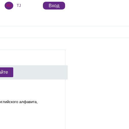
Вход
RU
TJ
айте
нглийского алфавита,